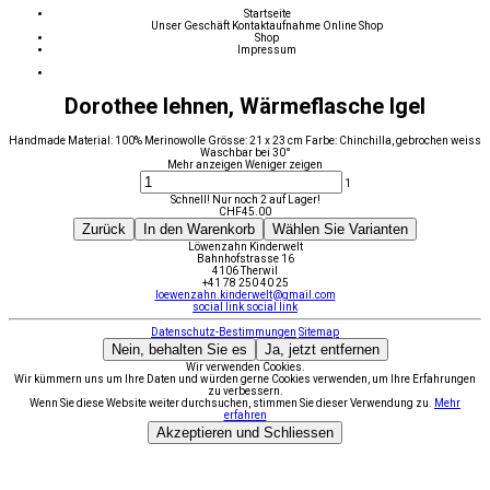
Startseite
Unser Geschäft
Kontaktaufnahme
Online Shop
Shop
Impressum
Dorothee lehnen, Wärmeflasche Igel
Handmade Material: 100% Merinowolle Grösse: 21 x 23 cm Farbe: Chinchilla, gebrochen weiss
Waschbar bei 30°
Mehr anzeigen
Weniger zeigen
1
Schnell! Nur noch 2 auf Lager!
CHF
45.00
Zurück
In den Warenkorb
Wählen Sie Varianten
Löwenzahn Kinderwelt
Bahnhofstrasse 16
4106 Therwil
+41 78 250 40 25
loewenzahn.kinderwelt@gmail.com
social link
social link
Datenschutz-Bestimmungen
Sitemap
Nein, behalten Sie es
Ja, jetzt entfernen
Wir verwenden Cookies.
Wir kümmern uns um Ihre Daten und würden gerne Cookies verwenden, um Ihre Erfahrungen
zu verbessern.
Wenn Sie diese Website weiter durchsuchen, stimmen Sie dieser Verwendung zu.
Mehr
erfahren
Akzeptieren und Schliessen