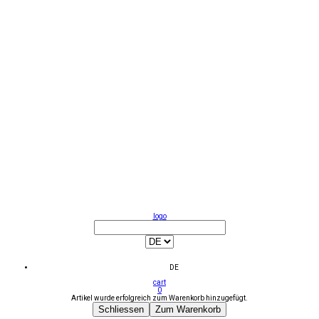
logo
DE
cart
0
Artikel wurde erfolgreich zum Warenkorb hinzugefügt.
Schliessen
Zum Warenkorb