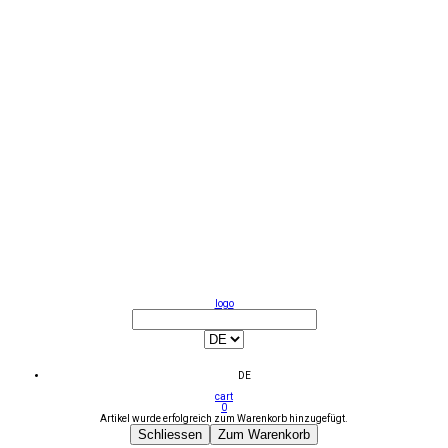
logo
DE
cart
0
Artikel wurde erfolgreich zum Warenkorb hinzugefügt.
Schliessen
Zum Warenkorb