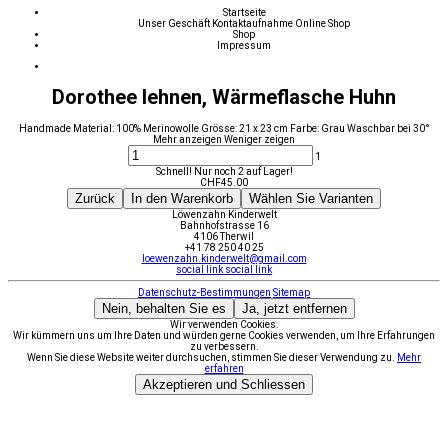
Startseite
Unser Geschäft
Kontaktaufnahme
Online Shop
Shop
Impressum
Dorothee lehnen, Wärmeflasche Huhn
Handmade Material: 100% Merinowolle Grösse: 21 x 23 cm Farbe: Grau Waschbar bei 30°
Mehr anzeigen
Weniger zeigen
1
Schnell! Nur noch 2 auf Lager!
CHF
45.00
Zurück
In den Warenkorb
Wählen Sie Varianten
Löwenzahn Kinderwelt
Bahnhofstrasse 16
4106 Therwil
+41 78 250 40 25
loewenzahn.kinderwelt@gmail.com
social link
social link
Datenschutz-Bestimmungen
Sitemap
Nein, behalten Sie es
Ja, jetzt entfernen
Wir verwenden Cookies.
Wir kümmern uns um Ihre Daten und würden gerne Cookies verwenden, um Ihre Erfahrungen
zu verbessern.
Wenn Sie diese Website weiter durchsuchen, stimmen Sie dieser Verwendung zu.
Mehr
erfahren
Akzeptieren und Schliessen