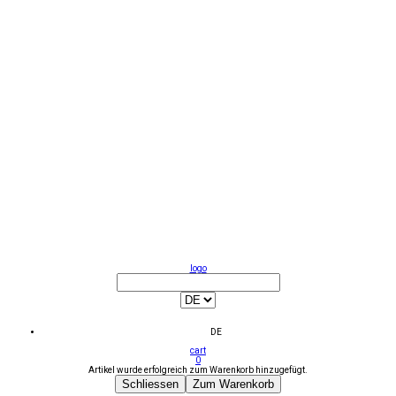
logo
DE
cart
0
Artikel wurde erfolgreich zum Warenkorb hinzugefügt.
Schliessen
Zum Warenkorb