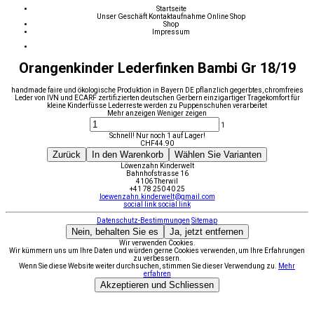
Startseite
Unser Geschäft
Kontaktaufnahme
Online Shop
Shop
Impressum
Orangenkinder Lederfinken Bambi Gr 18/19
handmade faire und ökologische Produktion in Bayern DE pflanzlich gegerbtes, chromfreies
Leder von IVN und ECARF zertifizierten deutschen Gerbern einzigartiger Tragekomfort für
kleine Kinderfüsse Lederreste werden zu Puppenschuhen verarbeitet
Mehr anzeigen
Weniger zeigen
1
Schnell! Nur noch 1 auf Lager!
CHF
44.90
Zurück
In den Warenkorb
Wählen Sie Varianten
Löwenzahn Kinderwelt
Bahnhofstrasse 16
4106 Therwil
+41 78 250 40 25
loewenzahn.kinderwelt@gmail.com
social link
social link
Datenschutz-Bestimmungen
Sitemap
Nein, behalten Sie es
Ja, jetzt entfernen
Wir verwenden Cookies.
Wir kümmern uns um Ihre Daten und würden gerne Cookies verwenden, um Ihre Erfahrungen
zu verbessern.
Wenn Sie diese Website weiter durchsuchen, stimmen Sie dieser Verwendung zu.
Mehr
erfahren
Akzeptieren und Schliessen