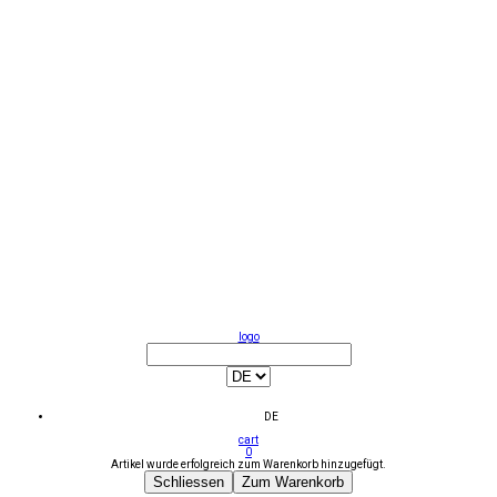
logo
DE
cart
0
Artikel wurde erfolgreich zum Warenkorb hinzugefügt.
Schliessen
Zum Warenkorb