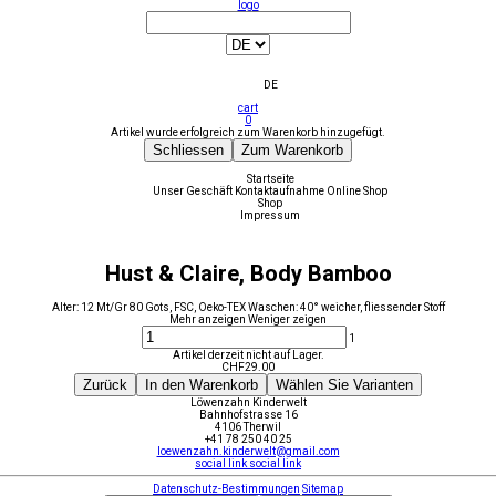
logo
DE
cart
0
Artikel wurde erfolgreich zum Warenkorb hinzugefügt.
Schliessen
Zum Warenkorb
Startseite
Unser Geschäft
Kontaktaufnahme
Online Shop
Shop
Impressum
Hust & Claire, Body Bamboo
Alter: 12 Mt/Gr 80 Gots, FSC, Oeko-TEX Waschen: 40° weicher, fliessender Stoff
Mehr anzeigen
Weniger zeigen
1
Artikel derzeit nicht auf Lager.
CHF
29.00
Zurück
In den Warenkorb
Wählen Sie Varianten
Löwenzahn Kinderwelt
Bahnhofstrasse 16
4106 Therwil
+41 78 250 40 25
loewenzahn.kinderwelt@gmail.com
social link
social link
Datenschutz-Bestimmungen
Sitemap