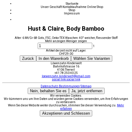
Startseite
Unser Geschäft
Kontaktaufnahme
Online Shop
Shop
Impressum
Hust & Claire, Body Bamboo
Alter: 6 Mt/Gr 68 Gots, FSC, Oeko-TEX Waschen: 40° weicher, fliessender Stoff
Mehr anzeigen
Weniger zeigen
1
Artikel derzeit nicht auf Lager.
CHF
29.00
Zurück
In den Warenkorb
Wählen Sie Varianten
Löwenzahn Kinderwelt
Bahnhofstrasse 16
4106 Therwil
+41 78 250 40 25
loewenzahn.kinderwelt@gmail.com
social link
social link
Datenschutz-Bestimmungen
Sitemap
Nein, behalten Sie es
Ja, jetzt entfernen
Wir verwenden Cookies.
Wir kümmern uns um Ihre Daten und würden gerne Cookies verwenden, um Ihre Erfahrungen
zu verbessern.
Wenn Sie diese Website weiter durchsuchen, stimmen Sie dieser Verwendung zu.
Mehr
erfahren
Akzeptieren und Schliessen