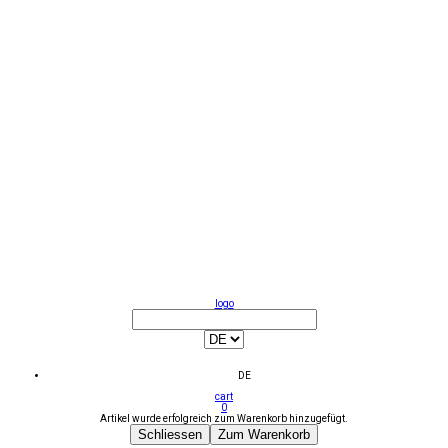
logo
DE
cart
0
Artikel wurde erfolgreich zum Warenkorb hinzugefügt.
Schliessen
Zum Warenkorb