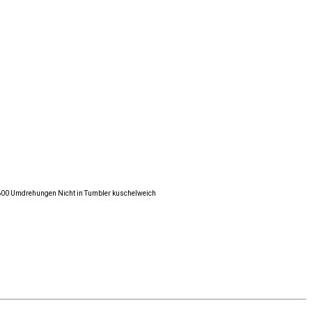
°/600 Umdrehungen Nicht in Tumbler kuschelweich