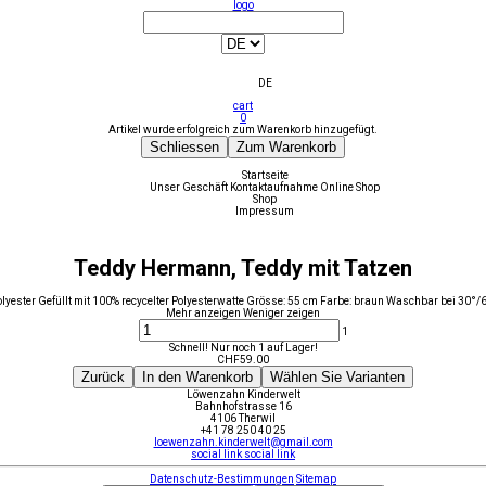
logo
DE
cart
0
Artikel wurde erfolgreich zum Warenkorb hinzugefügt.
Schliessen
Zum Warenkorb
Startseite
Unser Geschäft
Kontaktaufnahme
Online Shop
Shop
Impressum
Teddy Hermann, Teddy mit Tatzen
olyester Gefüllt mit 100% recycelter Polyesterwatte Grösse: 55 cm Farbe: braun Waschbar bei 30
Mehr anzeigen
Weniger zeigen
1
Schnell! Nur noch 1 auf Lager!
CHF
59.00
Zurück
In den Warenkorb
Wählen Sie Varianten
Löwenzahn Kinderwelt
Bahnhofstrasse 16
4106 Therwil
+41 78 250 40 25
loewenzahn.kinderwelt@gmail.com
social link
social link
Datenschutz-Bestimmungen
Sitemap