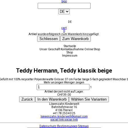
logo
DE
cart
0
Artikel wurde erfolgreich zum Warenkorb hinzugefügt.
Schliessen
Zum Warenkorb
Startseite
Unser Geschäft
Kontaktaufnahme
Online Shop
Shop
Impressum
Teddy Hermann, Teddy klassik beige
 Gefüllt mit 100% recycelter Polyesterwatte Grösse: 37 cm Farbe: beige 5-fach gegliedert Waschb
Mehr anzeigen
Weniger zeigen
1
Artikel derzeit nicht auf Lager.
CHF
39.00
Zurück
In den Warenkorb
Wählen Sie Varianten
Löwenzahn Kinderwelt
Bahnhofstrasse 16
4106 Therwil
+41 78 250 40 25
loewenzahn.kinderwelt@gmail.com
social link
social link
Datenschutz-Bestimmungen
Sitemap