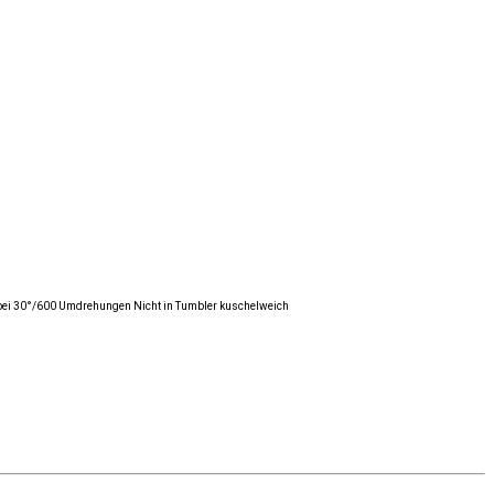
ar bei 30°/600 Umdrehungen Nicht in Tumbler kuschelweich