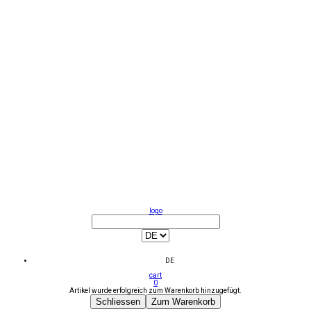
logo
DE
cart
0
Artikel wurde erfolgreich zum Warenkorb hinzugefügt.
Schliessen
Zum Warenkorb