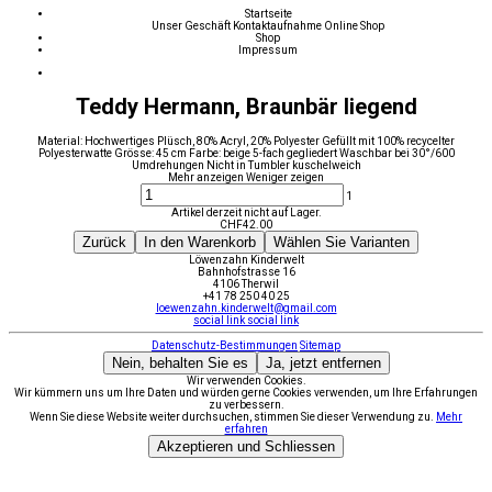
Startseite
Unser Geschäft
Kontaktaufnahme
Online Shop
Shop
Impressum
Teddy Hermann, Braunbär liegend
Material: Hochwertiges Plüsch, 80% Acryl, 20% Polyester Gefüllt mit 100% recycelter
Polyesterwatte Grösse: 45 cm Farbe: beige 5-fach gegliedert Waschbar bei 30°/600
Umdrehungen Nicht in Tumbler kuschelweich
Mehr anzeigen
Weniger zeigen
1
Artikel derzeit nicht auf Lager.
CHF
42.00
Zurück
In den Warenkorb
Wählen Sie Varianten
Löwenzahn Kinderwelt
Bahnhofstrasse 16
4106 Therwil
+41 78 250 40 25
loewenzahn.kinderwelt@gmail.com
social link
social link
Datenschutz-Bestimmungen
Sitemap
Nein, behalten Sie es
Ja, jetzt entfernen
Wir verwenden Cookies.
Wir kümmern uns um Ihre Daten und würden gerne Cookies verwenden, um Ihre Erfahrungen
zu verbessern.
Wenn Sie diese Website weiter durchsuchen, stimmen Sie dieser Verwendung zu.
Mehr
erfahren
Akzeptieren und Schliessen