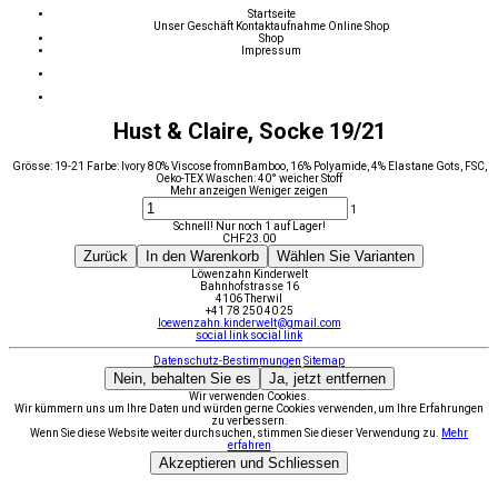
Startseite
Unser Geschäft
Kontaktaufnahme
Online Shop
Shop
Impressum
Hust & Claire, Socke 19/21
Grösse: 19-21 Farbe: Ivory 80% Viscose fromnBamboo, 16% Polyamide, 4% Elastane Gots, FSC,
Oeko-TEX Waschen: 40° weicher Stoff
Mehr anzeigen
Weniger zeigen
1
Schnell! Nur noch 1 auf Lager!
CHF
23.00
Zurück
In den Warenkorb
Wählen Sie Varianten
Löwenzahn Kinderwelt
Bahnhofstrasse 16
4106 Therwil
+41 78 250 40 25
loewenzahn.kinderwelt@gmail.com
social link
social link
Datenschutz-Bestimmungen
Sitemap
Nein, behalten Sie es
Ja, jetzt entfernen
Wir verwenden Cookies.
Wir kümmern uns um Ihre Daten und würden gerne Cookies verwenden, um Ihre Erfahrungen
zu verbessern.
Wenn Sie diese Website weiter durchsuchen, stimmen Sie dieser Verwendung zu.
Mehr
erfahren
Akzeptieren und Schliessen