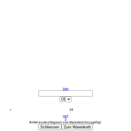
logo
DE
cart
0
Artikel wurde erfolgreich zum Warenkorb hinzugefügt.
Schliessen
Zum Warenkorb