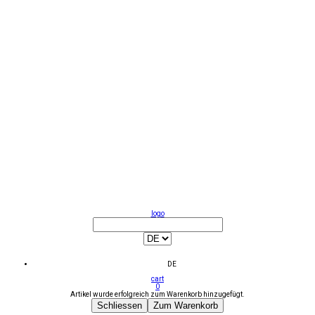
logo
DE
cart
0
Artikel wurde erfolgreich zum Warenkorb hinzugefügt.
Schliessen
Zum Warenkorb