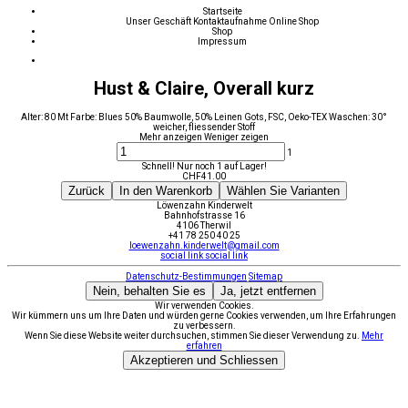
Startseite
Unser Geschäft
Kontaktaufnahme
Online Shop
Shop
Impressum
Hust & Claire, Overall kurz
Alter: 80 Mt Farbe: Blues 50% Baumwolle, 50% Leinen Gots, FSC, Oeko-TEX Waschen: 30°
weicher, fliessender Stoff
Mehr anzeigen
Weniger zeigen
1
Schnell! Nur noch 1 auf Lager!
CHF
41.00
Zurück
In den Warenkorb
Wählen Sie Varianten
Löwenzahn Kinderwelt
Bahnhofstrasse 16
4106 Therwil
+41 78 250 40 25
loewenzahn.kinderwelt@gmail.com
social link
social link
Datenschutz-Bestimmungen
Sitemap
Nein, behalten Sie es
Ja, jetzt entfernen
Wir verwenden Cookies.
Wir kümmern uns um Ihre Daten und würden gerne Cookies verwenden, um Ihre Erfahrungen
zu verbessern.
Wenn Sie diese Website weiter durchsuchen, stimmen Sie dieser Verwendung zu.
Mehr
erfahren
Akzeptieren und Schliessen