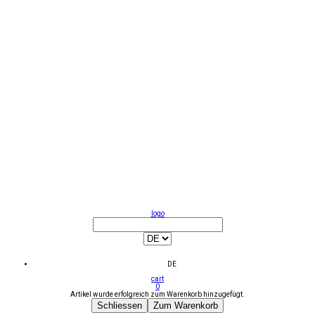
logo
DE
cart
0
Artikel wurde erfolgreich zum Warenkorb hinzugefügt.
Schliessen
Zum Warenkorb