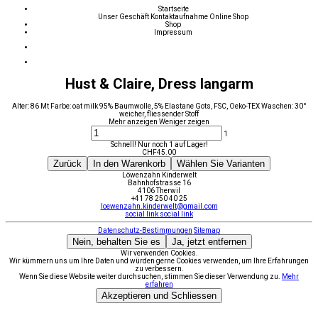
Startseite
Unser Geschäft
Kontaktaufnahme
Online Shop
Shop
Impressum
Hust & Claire, Dress langarm
Alter: 86 Mt Farbe: oat milk 95% Baumwolle, 5% Elastane Gots, FSC, Oeko-TEX Waschen: 30°
weicher, fliessender Stoff
Mehr anzeigen
Weniger zeigen
1
Schnell! Nur noch 1 auf Lager!
CHF
45.00
Zurück
In den Warenkorb
Wählen Sie Varianten
Löwenzahn Kinderwelt
Bahnhofstrasse 16
4106 Therwil
+41 78 250 40 25
loewenzahn.kinderwelt@gmail.com
social link
social link
Datenschutz-Bestimmungen
Sitemap
Nein, behalten Sie es
Ja, jetzt entfernen
Wir verwenden Cookies.
Wir kümmern uns um Ihre Daten und würden gerne Cookies verwenden, um Ihre Erfahrungen
zu verbessern.
Wenn Sie diese Website weiter durchsuchen, stimmen Sie dieser Verwendung zu.
Mehr
erfahren
Akzeptieren und Schliessen