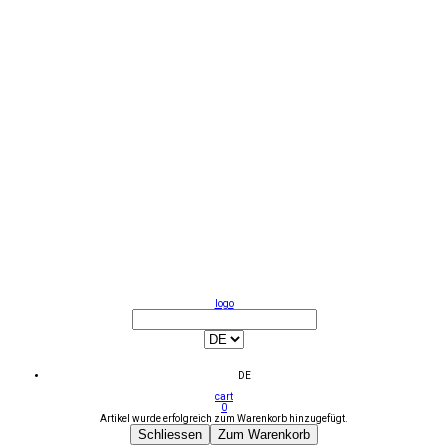
logo
DE
cart
0
Artikel wurde erfolgreich zum Warenkorb hinzugefügt.
Schliessen
Zum Warenkorb