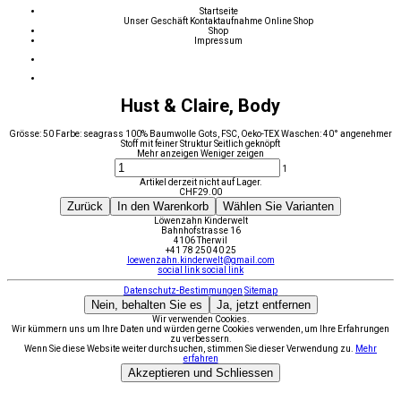
Startseite
Unser Geschäft
Kontaktaufnahme
Online Shop
Shop
Impressum
Hust & Claire, Body
Grösse: 50 Farbe: seagrass 100% Baumwolle Gots, FSC, Oeko-TEX Waschen: 40° angenehmer
Stoff mit feiner Struktur Seitlich geknöpft
Mehr anzeigen
Weniger zeigen
1
Artikel derzeit nicht auf Lager.
CHF
29.00
Zurück
In den Warenkorb
Wählen Sie Varianten
Löwenzahn Kinderwelt
Bahnhofstrasse 16
4106 Therwil
+41 78 250 40 25
loewenzahn.kinderwelt@gmail.com
social link
social link
Datenschutz-Bestimmungen
Sitemap
Nein, behalten Sie es
Ja, jetzt entfernen
Wir verwenden Cookies.
Wir kümmern uns um Ihre Daten und würden gerne Cookies verwenden, um Ihre Erfahrungen
zu verbessern.
Wenn Sie diese Website weiter durchsuchen, stimmen Sie dieser Verwendung zu.
Mehr
erfahren
Akzeptieren und Schliessen