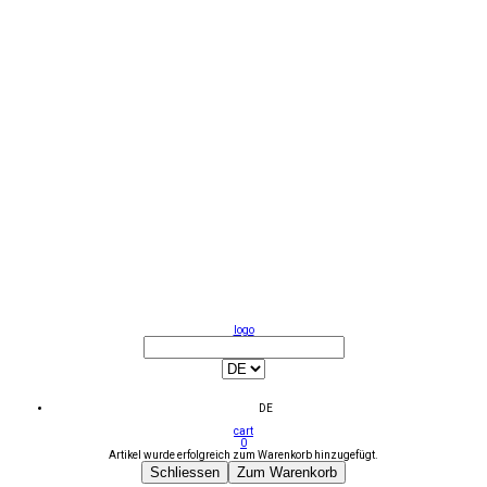
logo
DE
cart
0
Artikel wurde erfolgreich zum Warenkorb hinzugefügt.
Schliessen
Zum Warenkorb