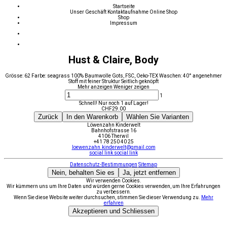
Startseite
Unser Geschäft
Kontaktaufnahme
Online Shop
Shop
Impressum
Hust & Claire, Body
Grösse: 62 Farbe: seagrass 100% Baumwolle Gots, FSC, Oeko-TEX Waschen: 40° angenehmer
Stoff mit feiner Struktur Seitlich geknöpft
Mehr anzeigen
Weniger zeigen
1
Schnell! Nur noch 1 auf Lager!
CHF
29.00
Zurück
In den Warenkorb
Wählen Sie Varianten
Löwenzahn Kinderwelt
Bahnhofstrasse 16
4106 Therwil
+41 78 250 40 25
loewenzahn.kinderwelt@gmail.com
social link
social link
Datenschutz-Bestimmungen
Sitemap
Nein, behalten Sie es
Ja, jetzt entfernen
Wir verwenden Cookies.
Wir kümmern uns um Ihre Daten und würden gerne Cookies verwenden, um Ihre Erfahrungen
zu verbessern.
Wenn Sie diese Website weiter durchsuchen, stimmen Sie dieser Verwendung zu.
Mehr
erfahren
Akzeptieren und Schliessen