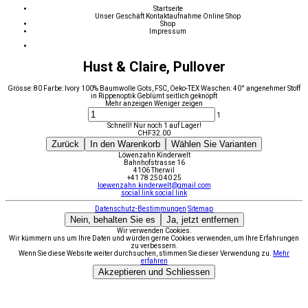
Startseite
Unser Geschäft
Kontaktaufnahme
Online Shop
Shop
Impressum
Hust & Claire, Pullover
Grösse: 80 Farbe: Ivory 100% Baumwolle Gots, FSC, Oeko-TEX Waschen: 40° angenehmer Stoff
in Rippenoptik Geblümt seitlich geknöpft
Mehr anzeigen
Weniger zeigen
1
Schnell! Nur noch 1 auf Lager!
CHF
32.00
Zurück
In den Warenkorb
Wählen Sie Varianten
Löwenzahn Kinderwelt
Bahnhofstrasse 16
4106 Therwil
+41 78 250 40 25
loewenzahn.kinderwelt@gmail.com
social link
social link
Datenschutz-Bestimmungen
Sitemap
Nein, behalten Sie es
Ja, jetzt entfernen
Wir verwenden Cookies.
Wir kümmern uns um Ihre Daten und würden gerne Cookies verwenden, um Ihre Erfahrungen
zu verbessern.
Wenn Sie diese Website weiter durchsuchen, stimmen Sie dieser Verwendung zu.
Mehr
erfahren
Akzeptieren und Schliessen