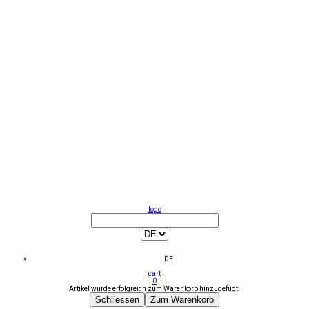
logo
DE
cart
0
Artikel wurde erfolgreich zum Warenkorb hinzugefügt.
Schliessen
Zum Warenkorb