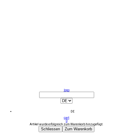
logo
DE
cart
0
Artikel wurde erfolgreich zum Warenkorb hinzugefügt.
Schliessen
Zum Warenkorb