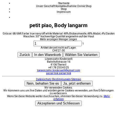
Startseite
Unser Geschäft
Kontaktaufnahme
Online Shop
Shop
Impressum
petit piao, Body langarm
Grösse: 68/6Mt Farbe: true navy/off white Material: 48% Biobaumwolle, 48% Modal, 4% Elasten
Waschen: 30° hochwertige Qualität angenehm auf der Haut
Mehr anzeigen
Weniger zeigen
1
Artikel derzeit nicht auf Lager.
CHF
27.00
Zurück
In den Warenkorb
Wählen Sie Varianten
Löwenzahn Kinderwelt
Bahnhofstrasse 16
4106 Therwil
+41 78 250 40 25
loewenzahn.kinderwelt@gmail.com
social link
social link
Datenschutz-Bestimmungen
Sitemap
Nein, behalten Sie es
Ja, jetzt entfernen
Wir verwenden Cookies.
Wir kümmern uns um Ihre Daten und würden gerne Cookies verwenden, um Ihre Erfahrungen
zu verbessern.
Wenn Sie diese Website weiter durchsuchen, stimmen Sie dieser Verwendung zu.
Mehr
erfahren
Akzeptieren und Schliessen