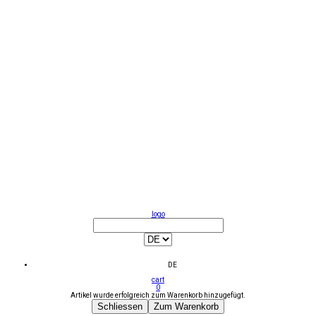
logo
DE
cart
0
Artikel wurde erfolgreich zum Warenkorb hinzugefügt.
Schliessen
Zum Warenkorb