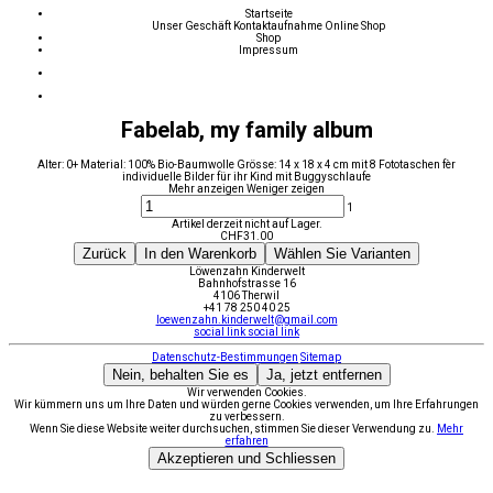
Startseite
Unser Geschäft
Kontaktaufnahme
Online Shop
Shop
Impressum
Fabelab, my family album
Alter: 0+ Material: 100% Bio-Baumwolle Grösse: 14 x 18 x 4 cm mit 8 Fototaschen fèr
individuelle Bilder für ihr Kind mit Buggyschlaufe
Mehr anzeigen
Weniger zeigen
1
Artikel derzeit nicht auf Lager.
CHF
31.00
Zurück
In den Warenkorb
Wählen Sie Varianten
Löwenzahn Kinderwelt
Bahnhofstrasse 16
4106 Therwil
+41 78 250 40 25
loewenzahn.kinderwelt@gmail.com
social link
social link
Datenschutz-Bestimmungen
Sitemap
Nein, behalten Sie es
Ja, jetzt entfernen
Wir verwenden Cookies.
Wir kümmern uns um Ihre Daten und würden gerne Cookies verwenden, um Ihre Erfahrungen
zu verbessern.
Wenn Sie diese Website weiter durchsuchen, stimmen Sie dieser Verwendung zu.
Mehr
erfahren
Akzeptieren und Schliessen