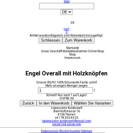
logo
DE
cart
0
Artikel wurde erfolgreich zum Warenkorb hinzugefügt.
Schliessen
Zum Warenkorb
Startseite
Unser Geschäft
Kontaktaufnahme
Online Shop
Shop
Impressum
Engel Overall mit Holzknöpfen
Grösse: 86/92 100% Schurwolle Farbe: schilf
Mehr anzeigen
Weniger zeigen
1
Schnell! Nur noch 1 auf Lager!
CHF
98.00
Zurück
In den Warenkorb
Wählen Sie Varianten
Löwenzahn Kinderwelt
Bahnhofstrasse 16
4106 Therwil
+41 78 250 40 25
loewenzahn.kinderwelt@gmail.com
social link
social link
Datenschutz-Bestimmungen
Sitemap