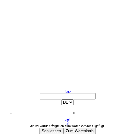
logo
DE
cart
0
Artikel wurde erfolgreich zum Warenkorb hinzugefügt.
Schliessen
Zum Warenkorb