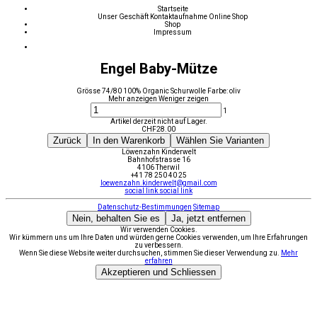
Startseite
Unser Geschäft
Kontaktaufnahme
Online Shop
Shop
Impressum
Engel Baby-Mütze
Grösse 74/80 100% Organic Schurwolle Farbe: oliv
Mehr anzeigen
Weniger zeigen
1
Artikel derzeit nicht auf Lager.
CHF
28.00
Zurück
In den Warenkorb
Wählen Sie Varianten
Löwenzahn Kinderwelt
Bahnhofstrasse 16
4106 Therwil
+41 78 250 40 25
loewenzahn.kinderwelt@gmail.com
social link
social link
Datenschutz-Bestimmungen
Sitemap
Nein, behalten Sie es
Ja, jetzt entfernen
Wir verwenden Cookies.
Wir kümmern uns um Ihre Daten und würden gerne Cookies verwenden, um Ihre Erfahrungen
zu verbessern.
Wenn Sie diese Website weiter durchsuchen, stimmen Sie dieser Verwendung zu.
Mehr
erfahren
Akzeptieren und Schliessen