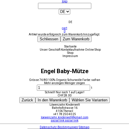
logo
DE
cart
0
Artikel wurde erfolgreich zum Warenkorb hinzugefügt.
Schliessen
Zum Warenkorb
Startseite
Unser Geschäft
Kontaktaufnahme
Online Shop
Shop
Impressum
Engel Baby-Mütze
Grösse 74/80 100% Organic Schurwolle Farbe: safran
Mehr anzeigen
Weniger zeigen
1
Schnell! Nur noch 1 auf Lager!
CHF
28.00
Zurück
In den Warenkorb
Wählen Sie Varianten
Löwenzahn Kinderwelt
Bahnhofstrasse 16
4106 Therwil
+41 78 250 40 25
loewenzahn.kinderwelt@gmail.com
social link
social link
Datenschutz-Bestimmungen
Sitemap