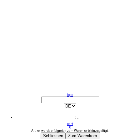
logo
DE
cart
0
Artikel wurde erfolgreich zum Warenkorb hinzugefügt.
Schliessen
Zum Warenkorb