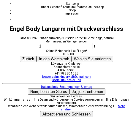
Startseite
Unser Geschäft
Kontaktaufnahme
Online Shop
Shop
Impressum
Engel Body Langarm mit Druckverschluss
Grösse 62/68 70% Schurwolle/30%Seide Farbe: blue melange/natural
Mehr anzeigen
Weniger zeigen
1
Schnell! Nur noch 1 auf Lager!
CHF
35.00
Zurück
In den Warenkorb
Wählen Sie Varianten
Löwenzahn Kinderwelt
Bahnhofstrasse 16
4106 Therwil
+41 78 250 40 25
loewenzahn.kinderwelt@gmail.com
social link
social link
Datenschutz-Bestimmungen
Sitemap
Nein, behalten Sie es
Ja, jetzt entfernen
Wir verwenden Cookies.
Wir kümmern uns um Ihre Daten und würden gerne Cookies verwenden, um Ihre Erfahrungen
zu verbessern.
Wenn Sie diese Website weiter durchsuchen, stimmen Sie dieser Verwendung zu.
Mehr
erfahren
Akzeptieren und Schliessen