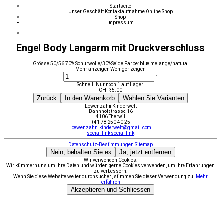
Startseite
Unser Geschäft
Kontaktaufnahme
Online Shop
Shop
Impressum
Engel Body Langarm mit Druckverschluss
Grösse 50/56 70% Schurwolle/30%Seide Farbe: blue melange/natural
Mehr anzeigen
Weniger zeigen
1
Schnell! Nur noch 1 auf Lager!
CHF
35.00
Zurück
In den Warenkorb
Wählen Sie Varianten
Löwenzahn Kinderwelt
Bahnhofstrasse 16
4106 Therwil
+41 78 250 40 25
loewenzahn.kinderwelt@gmail.com
social link
social link
Datenschutz-Bestimmungen
Sitemap
Nein, behalten Sie es
Ja, jetzt entfernen
Wir verwenden Cookies.
Wir kümmern uns um Ihre Daten und würden gerne Cookies verwenden, um Ihre Erfahrungen
zu verbessern.
Wenn Sie diese Website weiter durchsuchen, stimmen Sie dieser Verwendung zu.
Mehr
erfahren
Akzeptieren und Schliessen