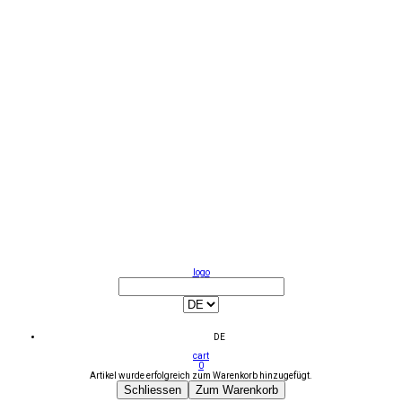
logo
DE
cart
0
Artikel wurde erfolgreich zum Warenkorb hinzugefügt.
Schliessen
Zum Warenkorb