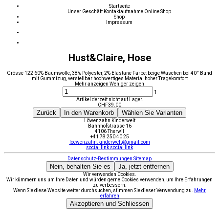
Startseite
Unser Geschäft
Kontaktaufnahme
Online Shop
Shop
Impressum
Hust&Claire, Hose
Grösse 122 60% Baumwolle, 38% Polyester, 2% Elastane Farbe: beige Waschen bei 40° Bund
mit Gummizug, verstellbar hochwertiges Material hoher Tragekomfort
Mehr anzeigen
Weniger zeigen
1
Artikel derzeit nicht auf Lager.
CHF
39.00
Zurück
In den Warenkorb
Wählen Sie Varianten
Löwenzahn Kinderwelt
Bahnhofstrasse 16
4106 Therwil
+41 78 250 40 25
loewenzahn.kinderwelt@gmail.com
social link
social link
Datenschutz-Bestimmungen
Sitemap
Nein, behalten Sie es
Ja, jetzt entfernen
Wir verwenden Cookies.
Wir kümmern uns um Ihre Daten und würden gerne Cookies verwenden, um Ihre Erfahrungen
zu verbessern.
Wenn Sie diese Website weiter durchsuchen, stimmen Sie dieser Verwendung zu.
Mehr
erfahren
Akzeptieren und Schliessen