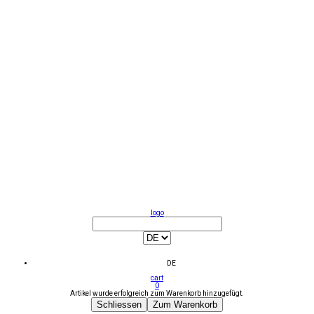
logo
DE
cart
0
Artikel wurde erfolgreich zum Warenkorb hinzugefügt.
Schliessen
Zum Warenkorb