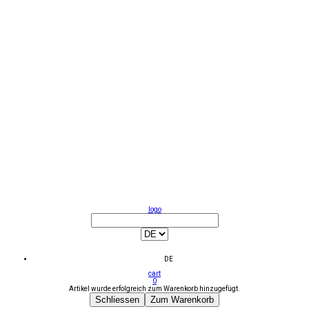
logo
DE
cart
0
Artikel wurde erfolgreich zum Warenkorb hinzugefügt.
Schliessen
Zum Warenkorb