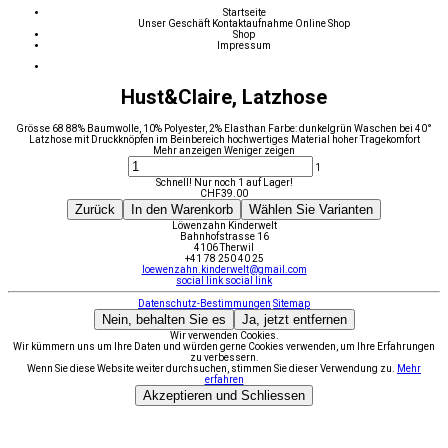
Startseite
Unser Geschäft
Kontaktaufnahme
Online Shop
Shop
Impressum
Hust&Claire, Latzhose
Grösse 68 88% Baumwolle, 10% Polyester, 2% Elasthan Farbe: dunkelgrün Waschen bei 40°
Latzhose mit Druckknöpfen im Beinbereich hochwertiges Material hoher Tragekomfort
Mehr anzeigen
Weniger zeigen
1
Schnell! Nur noch 1 auf Lager!
CHF
39.00
Zurück
In den Warenkorb
Wählen Sie Varianten
Löwenzahn Kinderwelt
Bahnhofstrasse 16
4106 Therwil
+41 78 250 40 25
loewenzahn.kinderwelt@gmail.com
social link
social link
Datenschutz-Bestimmungen
Sitemap
Nein, behalten Sie es
Ja, jetzt entfernen
Wir verwenden Cookies.
Wir kümmern uns um Ihre Daten und würden gerne Cookies verwenden, um Ihre Erfahrungen
zu verbessern.
Wenn Sie diese Website weiter durchsuchen, stimmen Sie dieser Verwendung zu.
Mehr
erfahren
Akzeptieren und Schliessen