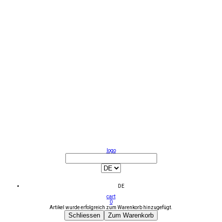
logo
DE
cart
0
Artikel wurde erfolgreich zum Warenkorb hinzugefügt.
Schliessen
Zum Warenkorb