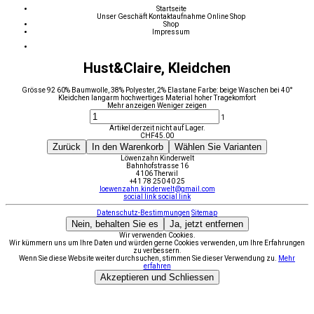
Startseite
Unser Geschäft
Kontaktaufnahme
Online Shop
Shop
Impressum
Hust&Claire, Kleidchen
Grösse 92 60% Baumwolle, 38% Polyester, 2% Elastane Farbe: beige Waschen bei 40°
Kleidchen langarm hochwertiges Material hoher Tragekomfort
Mehr anzeigen
Weniger zeigen
1
Artikel derzeit nicht auf Lager.
CHF
45.00
Zurück
In den Warenkorb
Wählen Sie Varianten
Löwenzahn Kinderwelt
Bahnhofstrasse 16
4106 Therwil
+41 78 250 40 25
loewenzahn.kinderwelt@gmail.com
social link
social link
Datenschutz-Bestimmungen
Sitemap
Nein, behalten Sie es
Ja, jetzt entfernen
Wir verwenden Cookies.
Wir kümmern uns um Ihre Daten und würden gerne Cookies verwenden, um Ihre Erfahrungen
zu verbessern.
Wenn Sie diese Website weiter durchsuchen, stimmen Sie dieser Verwendung zu.
Mehr
erfahren
Akzeptieren und Schliessen