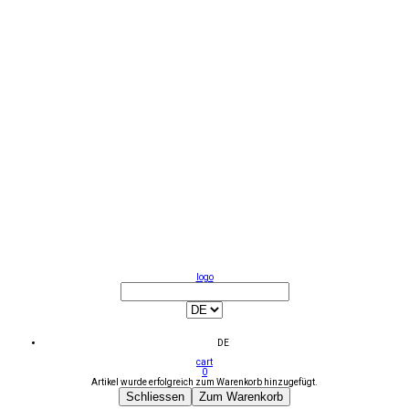
logo
DE
cart
0
Artikel wurde erfolgreich zum Warenkorb hinzugefügt.
Schliessen
Zum Warenkorb