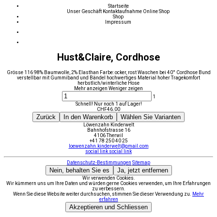
Startseite
Unser Geschäft
Kontaktaufnahme
Online Shop
Shop
Impressum
Hust&Claire, Cordhose
Grösse 116 98% Baumwolle, 2% Elasthan Farbe: ocker, rost Waschen bei 40° Cordhose Bund
verstellbar mit Gummiband und Bändel hochwertiges Material hoher Tragekomfort
herbstlich/winterliche Hose
Mehr anzeigen
Weniger zeigen
1
Schnell! Nur noch 1 auf Lager!
CHF
46.00
Zurück
In den Warenkorb
Wählen Sie Varianten
Löwenzahn Kinderwelt
Bahnhofstrasse 16
4106 Therwil
+41 78 250 40 25
loewenzahn.kinderwelt@gmail.com
social link
social link
Datenschutz-Bestimmungen
Sitemap
Nein, behalten Sie es
Ja, jetzt entfernen
Wir verwenden Cookies.
Wir kümmern uns um Ihre Daten und würden gerne Cookies verwenden, um Ihre Erfahrungen
zu verbessern.
Wenn Sie diese Website weiter durchsuchen, stimmen Sie dieser Verwendung zu.
Mehr
erfahren
Akzeptieren und Schliessen