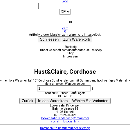
logo
DE
cart
0
Artikel wurde erfolgreich zum Warenkorb hinzugefügt.
Schliessen
Zum Warenkorb
Startseite
Unser Geschäft
Kontaktaufnahme
Online Shop
Shop
Impressum
Hust&Claire, Cordhose
inter flora Waschen bei 40° Cordhose Bund verstellbar mit Gummiband hochwertiges Material ho
Mehr anzeigen
Weniger zeigen
1
Schnell! Nur noch 1 auf Lager!
CHF
43.00
Zurück
In den Warenkorb
Wählen Sie Varianten
Löwenzahn Kinderwelt
Bahnhofstrasse 16
4106 Therwil
+41 78 250 40 25
loewenzahn.kinderwelt@gmail.com
social link
social link
Datenschutz-Bestimmungen
Sitemap