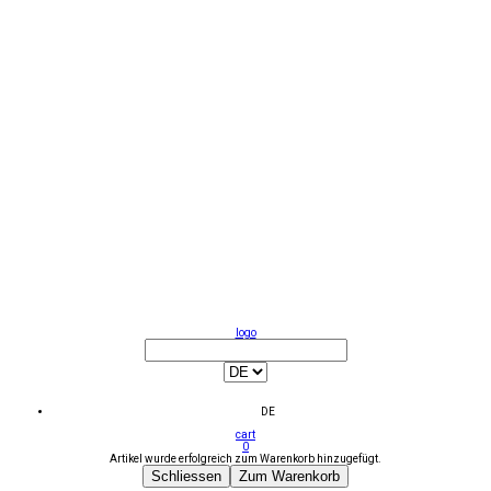
logo
DE
cart
0
Artikel wurde erfolgreich zum Warenkorb hinzugefügt.
Schliessen
Zum Warenkorb