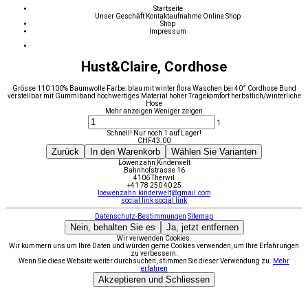
Startseite
Unser Geschäft
Kontaktaufnahme
Online Shop
Shop
Impressum
Hust&Claire, Cordhose
Grösse 110 100% Baumwolle Farbe: blau mit winter flora Waschen bei 40° Cordhose Bund
verstellbar mit Gummiband hochwertiges Material hoher Tragekomfort herbstlich/winterliche
Hose
Mehr anzeigen
Weniger zeigen
1
Schnell! Nur noch 1 auf Lager!
CHF
43.00
Zurück
In den Warenkorb
Wählen Sie Varianten
Löwenzahn Kinderwelt
Bahnhofstrasse 16
4106 Therwil
+41 78 250 40 25
loewenzahn.kinderwelt@gmail.com
social link
social link
Datenschutz-Bestimmungen
Sitemap
Nein, behalten Sie es
Ja, jetzt entfernen
Wir verwenden Cookies.
Wir kümmern uns um Ihre Daten und würden gerne Cookies verwenden, um Ihre Erfahrungen
zu verbessern.
Wenn Sie diese Website weiter durchsuchen, stimmen Sie dieser Verwendung zu.
Mehr
erfahren
Akzeptieren und Schliessen