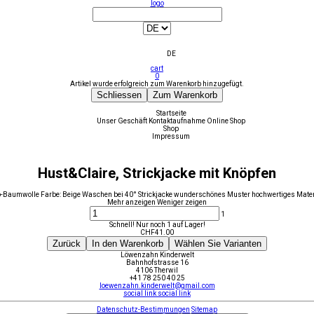
logo
DE
cart
0
Artikel wurde erfolgreich zum Warenkorb hinzugefügt.
Schliessen
Zum Warenkorb
Startseite
Unser Geschäft
Kontaktaufnahme
Online Shop
Shop
Impressum
Hust&Claire, Strickjacke mit Knöpfen
Baumwolle Farbe: Beige Waschen bei 40° Strickjacke wunderschönes Muster hochwertiges Mater
Mehr anzeigen
Weniger zeigen
1
Schnell! Nur noch 1 auf Lager!
CHF
41.00
Zurück
In den Warenkorb
Wählen Sie Varianten
Löwenzahn Kinderwelt
Bahnhofstrasse 16
4106 Therwil
+41 78 250 40 25
loewenzahn.kinderwelt@gmail.com
social link
social link
Datenschutz-Bestimmungen
Sitemap