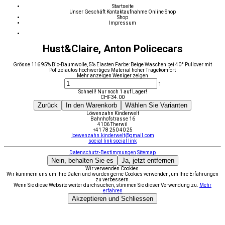
Startseite
Unser Geschäft
Kontaktaufnahme
Online Shop
Shop
Impressum
Hust&Claire, Anton Policecars
Grösse 116 95% Bio-Baumwolle, 5% Elasten Farbe: Beige Waschen bei 40° Pullover mit
Polizeiautos hochwertiges Material hoher Tragekomfort
Mehr anzeigen
Weniger zeigen
1
Schnell! Nur noch 1 auf Lager!
CHF
34.00
Zurück
In den Warenkorb
Wählen Sie Varianten
Löwenzahn Kinderwelt
Bahnhofstrasse 16
4106 Therwil
+41 78 250 40 25
loewenzahn.kinderwelt@gmail.com
social link
social link
Datenschutz-Bestimmungen
Sitemap
Nein, behalten Sie es
Ja, jetzt entfernen
Wir verwenden Cookies.
Wir kümmern uns um Ihre Daten und würden gerne Cookies verwenden, um Ihre Erfahrungen
zu verbessern.
Wenn Sie diese Website weiter durchsuchen, stimmen Sie dieser Verwendung zu.
Mehr
erfahren
Akzeptieren und Schliessen