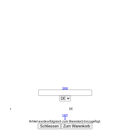
logo
DE
cart
0
Artikel wurde erfolgreich zum Warenkorb hinzugefügt.
Schliessen
Zum Warenkorb