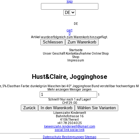
logo
DE
cart
0
Artikel wurde erfolgreich zum Warenkorb hinzugefügt.
Schliessen
Zum Warenkorb
Startseite
Unser Geschäft
Kontaktaufnahme
Online Shop
Shop
Impressum
Hust&Claire, Jogginghose
 5% Elasthan Farbe: dunkelgrün Waschen bei 40° Jogginghose Bund verstellbar hochwertiges Ma
Mehr anzeigen
Weniger zeigen
1
Schnell! Nur noch 1 auf Lager!
CHF
29.00
Zurück
In den Warenkorb
Wählen Sie Varianten
Löwenzahn Kinderwelt
Bahnhofstrasse 16
4106 Therwil
+41 78 250 40 25
loewenzahn.kinderwelt@gmail.com
social link
social link
Datenschutz-Bestimmungen
Sitemap