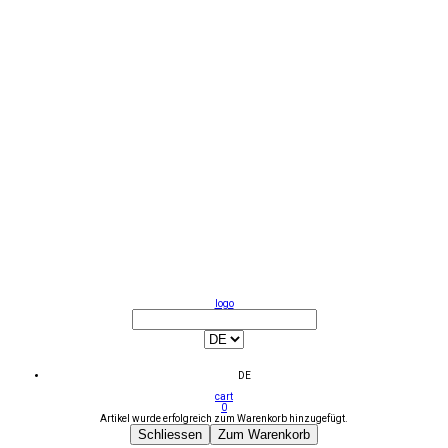
logo
DE
cart
0
Artikel wurde erfolgreich zum Warenkorb hinzugefügt.
Schliessen
Zum Warenkorb