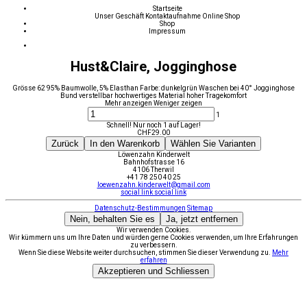
Startseite
Unser Geschäft
Kontaktaufnahme
Online Shop
Shop
Impressum
Hust&Claire, Jogginghose
Grösse 62 95% Baumwolle, 5% Elasthan Farbe: dunkelgrün Waschen bei 40° Jogginghose
Bund verstellbar hochwertiges Material hoher Tragekomfort
Mehr anzeigen
Weniger zeigen
1
Schnell! Nur noch 1 auf Lager!
CHF
29.00
Zurück
In den Warenkorb
Wählen Sie Varianten
Löwenzahn Kinderwelt
Bahnhofstrasse 16
4106 Therwil
+41 78 250 40 25
loewenzahn.kinderwelt@gmail.com
social link
social link
Datenschutz-Bestimmungen
Sitemap
Nein, behalten Sie es
Ja, jetzt entfernen
Wir verwenden Cookies.
Wir kümmern uns um Ihre Daten und würden gerne Cookies verwenden, um Ihre Erfahrungen
zu verbessern.
Wenn Sie diese Website weiter durchsuchen, stimmen Sie dieser Verwendung zu.
Mehr
erfahren
Akzeptieren und Schliessen