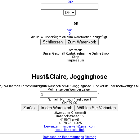
logo
DE
cart
0
Artikel wurde erfolgreich zum Warenkorb hinzugefügt.
Schliessen
Zum Warenkorb
Startseite
Unser Geschäft
Kontaktaufnahme
Online Shop
Shop
Impressum
Hust&Claire, Jogginghose
 5% Elasthan Farbe: dunkelgrün Waschen bei 40° Jogginghose Bund verstellbar hochwertiges Ma
Mehr anzeigen
Weniger zeigen
1
Schnell! Nur noch 1 auf Lager!
CHF
29.00
Zurück
In den Warenkorb
Wählen Sie Varianten
Löwenzahn Kinderwelt
Bahnhofstrasse 16
4106 Therwil
+41 78 250 40 25
loewenzahn.kinderwelt@gmail.com
social link
social link
Datenschutz-Bestimmungen
Sitemap