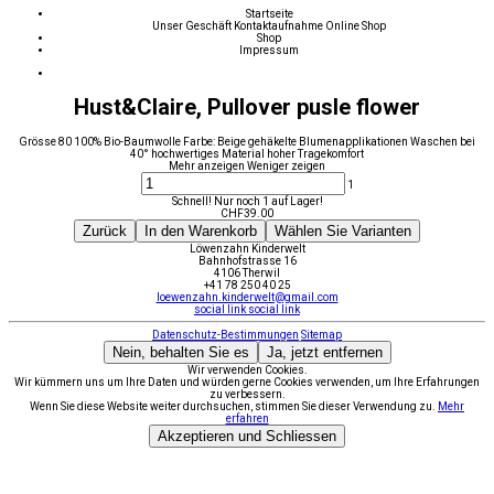
Startseite
Unser Geschäft
Kontaktaufnahme
Online Shop
Shop
Impressum
Hust&Claire, Pullover pusle flower
Grösse 80 100% Bio-Baumwolle Farbe: Beige gehäkelte Blumenapplikationen Waschen bei
40° hochwertiges Material hoher Tragekomfort
Mehr anzeigen
Weniger zeigen
1
Schnell! Nur noch 1 auf Lager!
CHF
39.00
Zurück
In den Warenkorb
Wählen Sie Varianten
Löwenzahn Kinderwelt
Bahnhofstrasse 16
4106 Therwil
+41 78 250 40 25
loewenzahn.kinderwelt@gmail.com
social link
social link
Datenschutz-Bestimmungen
Sitemap
Nein, behalten Sie es
Ja, jetzt entfernen
Wir verwenden Cookies.
Wir kümmern uns um Ihre Daten und würden gerne Cookies verwenden, um Ihre Erfahrungen
zu verbessern.
Wenn Sie diese Website weiter durchsuchen, stimmen Sie dieser Verwendung zu.
Mehr
erfahren
Akzeptieren und Schliessen