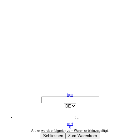
logo
DE
cart
0
Artikel wurde erfolgreich zum Warenkorb hinzugefügt.
Schliessen
Zum Warenkorb