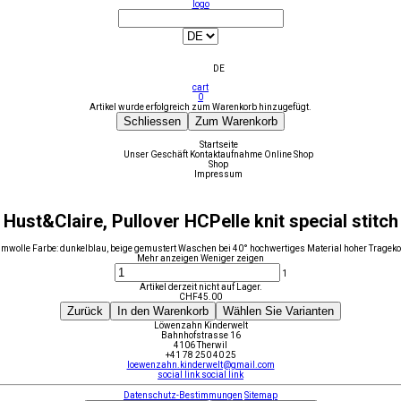
logo
DE
cart
0
Artikel wurde erfolgreich zum Warenkorb hinzugefügt.
Schliessen
Zum Warenkorb
Startseite
Unser Geschäft
Kontaktaufnahme
Online Shop
Shop
Impressum
Hust&Claire, Pullover HCPelle knit special stitch
wolle Farbe: dunkelblau, beige gemustert Waschen bei 40° hochwertiges Material hoher Tragekomf
Mehr anzeigen
Weniger zeigen
1
Artikel derzeit nicht auf Lager.
CHF
45.00
Zurück
In den Warenkorb
Wählen Sie Varianten
Löwenzahn Kinderwelt
Bahnhofstrasse 16
4106 Therwil
+41 78 250 40 25
loewenzahn.kinderwelt@gmail.com
social link
social link
Datenschutz-Bestimmungen
Sitemap