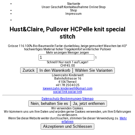
Startseite
Unser Geschäft
Kontaktaufnahme
Online Shop
Shop
Impressum
Hust&Claire, Pullover HCPelle knit special
stitch
Grösse 116 100% Bio-Baumwolle Farbe: dunkelblau, beige gemustert Waschen bei 40°
hochwertiges Material hoher Tragekomfort winterlicher Pullover
Mehr anzeigen
Weniger zeigen
1
Schnell! Nur noch 1 auf Lager!
CHF
45.00
Zurück
In den Warenkorb
Wählen Sie Varianten
Löwenzahn Kinderwelt
Bahnhofstrasse 16
4106 Therwil
+41 78 250 40 25
loewenzahn.kinderwelt@gmail.com
social link
social link
Datenschutz-Bestimmungen
Sitemap
Nein, behalten Sie es
Ja, jetzt entfernen
Wir verwenden Cookies.
Wir kümmern uns um Ihre Daten und würden gerne Cookies verwenden, um Ihre Erfahrungen
zu verbessern.
Wenn Sie diese Website weiter durchsuchen, stimmen Sie dieser Verwendung zu.
Mehr
erfahren
Akzeptieren und Schliessen