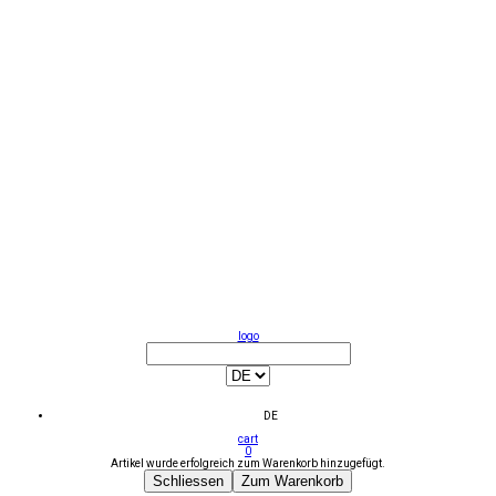
logo
DE
cart
0
Artikel wurde erfolgreich zum Warenkorb hinzugefügt.
Schliessen
Zum Warenkorb