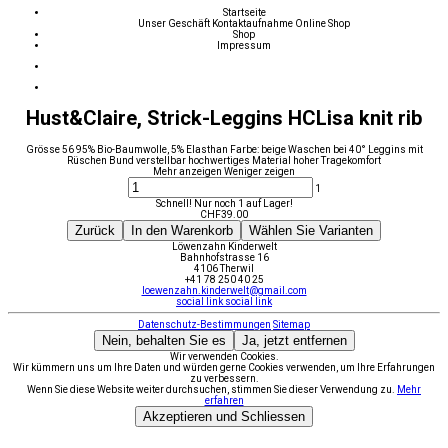
Startseite
Unser Geschäft
Kontaktaufnahme
Online Shop
Shop
Impressum
Hust&Claire, Strick-Leggins HCLisa knit rib
Grösse 56 95% Bio-Baumwolle, 5% Elasthan Farbe: beige Waschen bei 40° Leggins mit
Rüschen Bund verstellbar hochwertiges Material hoher Tragekomfort
Mehr anzeigen
Weniger zeigen
1
Schnell! Nur noch 1 auf Lager!
CHF
39.00
Zurück
In den Warenkorb
Wählen Sie Varianten
Löwenzahn Kinderwelt
Bahnhofstrasse 16
4106 Therwil
+41 78 250 40 25
loewenzahn.kinderwelt@gmail.com
social link
social link
Datenschutz-Bestimmungen
Sitemap
Nein, behalten Sie es
Ja, jetzt entfernen
Wir verwenden Cookies.
Wir kümmern uns um Ihre Daten und würden gerne Cookies verwenden, um Ihre Erfahrungen
zu verbessern.
Wenn Sie diese Website weiter durchsuchen, stimmen Sie dieser Verwendung zu.
Mehr
erfahren
Akzeptieren und Schliessen