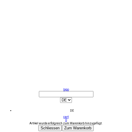
logo
DE
cart
0
Artikel wurde erfolgreich zum Warenkorb hinzugefügt.
Schliessen
Zum Warenkorb