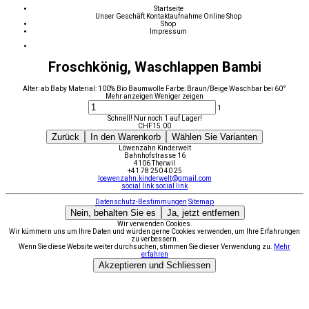
Startseite
Unser Geschäft
Kontaktaufnahme
Online Shop
Shop
Impressum
Froschkönig, Waschlappen Bambi
Alter: ab Baby Material: 100% Bio Baumwolle Farbe: Braun/Beige Waschbar bei 60°
Mehr anzeigen
Weniger zeigen
1
Schnell! Nur noch 1 auf Lager!
CHF
15.00
Zurück
In den Warenkorb
Wählen Sie Varianten
Löwenzahn Kinderwelt
Bahnhofstrasse 16
4106 Therwil
+41 78 250 40 25
loewenzahn.kinderwelt@gmail.com
social link
social link
Datenschutz-Bestimmungen
Sitemap
Nein, behalten Sie es
Ja, jetzt entfernen
Wir verwenden Cookies.
Wir kümmern uns um Ihre Daten und würden gerne Cookies verwenden, um Ihre Erfahrungen
zu verbessern.
Wenn Sie diese Website weiter durchsuchen, stimmen Sie dieser Verwendung zu.
Mehr
erfahren
Akzeptieren und Schliessen