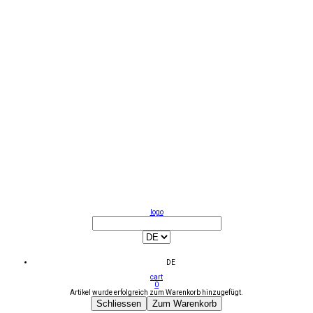
logo
DE
cart
0
Artikel wurde erfolgreich zum Warenkorb hinzugefügt.
Schliessen
Zum Warenkorb