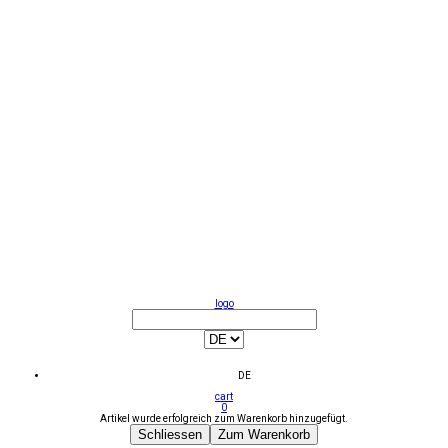
logo
DE
cart
0
Artikel wurde erfolgreich zum Warenkorb hinzugefügt.
Schliessen
Zum Warenkorb