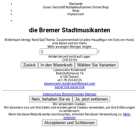
Startseite
Unser Geschäft
Kontaktaufnahme
Online Shop
Shop
Impressum
die Bremer Stadtmusikanten
Bilderbuch Verlag: Nord Süd Thema: Zusammenhalt ist alles Hauptfigur: ein Esel, ein Hund,
eine Katze und ein Hahn
Mehr anzeigen
Weniger zeigen
1
Artikel derzeit nicht auf Lager.
CHF
20.90
Zurück
In den Warenkorb
Wählen Sie Varianten
Löwenzahn Kinderwelt
Bahnhofstrasse 16
4106 Therwil
+41 78 250 40 25
loewenzahn.kinderwelt@gmail.com
social link
social link
Datenschutz-Bestimmungen
Sitemap
Nein, behalten Sie es
Ja, jetzt entfernen
Wir verwenden Cookies.
Wir kümmern uns um Ihre Daten und würden gerne Cookies verwenden, um Ihre Erfahrungen
zu verbessern.
Wenn Sie diese Website weiter durchsuchen, stimmen Sie dieser Verwendung zu.
Mehr
erfahren
Akzeptieren und Schliessen