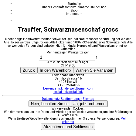
Startseite
Unser Geschäft
Kontaktaufnahme
Online Shop
Shop
Impressum
Trauffer, Schwarznasenschaf gross
Nachhaltige Handwerkstradition Schweizer Qualität Naturschonende Nutzung der Wälder
Alle Hölzer werden luftgetrocknet Alle Hölzer sind 100% FSC-zertifiziertes Schweizerholz Alle
verwendeten Farben sind unbedenklich für Kinder Hergestellt auf Wasserbasis-frei von
Giftstoffen
Mehr anzeigen
Weniger zeigen
1
Artikel derzeit nicht auf Lager.
CHF
19.00
Zurück
In den Warenkorb
Wählen Sie Varianten
Löwenzahn Kinderwelt
Bahnhofstrasse 16
4106 Therwil
+41 78 250 40 25
loewenzahn.kinderwelt@gmail.com
social link
social link
Datenschutz-Bestimmungen
Sitemap
Nein, behalten Sie es
Ja, jetzt entfernen
Wir verwenden Cookies.
Wir kümmern uns um Ihre Daten und würden gerne Cookies verwenden, um Ihre Erfahrungen
zu verbessern.
Wenn Sie diese Website weiter durchsuchen, stimmen Sie dieser Verwendung zu.
Mehr
erfahren
Akzeptieren und Schliessen