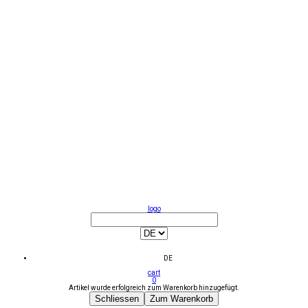
logo
DE
cart
0
Artikel wurde erfolgreich zum Warenkorb hinzugefügt.
Schliessen
Zum Warenkorb