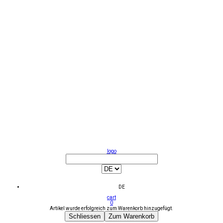
logo
DE
cart
0
Artikel wurde erfolgreich zum Warenkorb hinzugefügt.
Schliessen
Zum Warenkorb