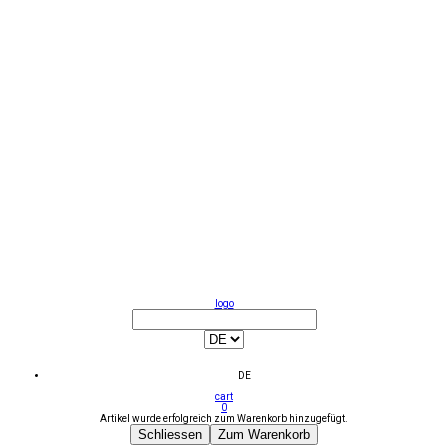
logo
DE
cart
0
Artikel wurde erfolgreich zum Warenkorb hinzugefügt.
Schliessen
Zum Warenkorb