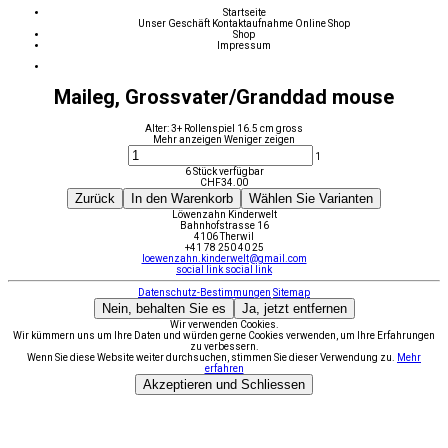
Startseite
Unser Geschäft
Kontaktaufnahme
Online Shop
Shop
Impressum
Maileg, Grossvater/Granddad mouse
Alter: 3+ Rollenspiel 16.5 cm gross
Mehr anzeigen
Weniger zeigen
1
6 Stück verfügbar
CHF
34.00
Zurück
In den Warenkorb
Wählen Sie Varianten
Löwenzahn Kinderwelt
Bahnhofstrasse 16
4106 Therwil
+41 78 250 40 25
loewenzahn.kinderwelt@gmail.com
social link
social link
Datenschutz-Bestimmungen
Sitemap
Nein, behalten Sie es
Ja, jetzt entfernen
Wir verwenden Cookies.
Wir kümmern uns um Ihre Daten und würden gerne Cookies verwenden, um Ihre Erfahrungen
zu verbessern.
Wenn Sie diese Website weiter durchsuchen, stimmen Sie dieser Verwendung zu.
Mehr
erfahren
Akzeptieren und Schliessen