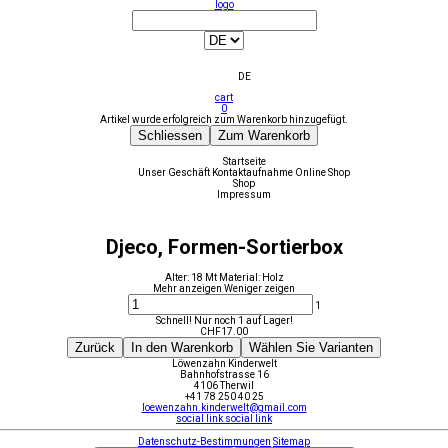
logo
DE
cart
0
Artikel wurde erfolgreich zum Warenkorb hinzugefügt.
Schliessen
Zum Warenkorb
Startseite
Unser Geschäft
Kontaktaufnahme
Online Shop
Shop
Impressum
Djeco, Formen-Sortierbox
Alter: 18 Mt Material: Holz
Mehr anzeigen
Weniger zeigen
1
Schnell! Nur noch 1 auf Lager!
CHF
17.00
Zurück
In den Warenkorb
Wählen Sie Varianten
Löwenzahn Kinderwelt
Bahnhofstrasse 16
4106 Therwil
+41 78 250 40 25
loewenzahn.kinderwelt@gmail.com
social link
social link
Datenschutz-Bestimmungen
Sitemap