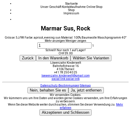
Startseite
Unser Geschäft
Kontaktaufnahme
Online Shop
Shop
Impressum
Marmar Sus, Rock
Grösse: 5J/98 Farbe: apricot, evening sun Material: 100% Baumwolle Waschprogramm 40°
Mehr anzeigen
Weniger zeigen
1
Schnell! Nur noch 1 auf Lager!
CHF
39.00
Zurück
In den Warenkorb
Wählen Sie Varianten
Löwenzahn Kinderwelt
Bahnhofstrasse 16
4106 Therwil
+41 78 250 40 25
loewenzahn.kinderwelt@gmail.com
social link
social link
Datenschutz-Bestimmungen
Sitemap
Nein, behalten Sie es
Ja, jetzt entfernen
Wir verwenden Cookies.
Wir kümmern uns um Ihre Daten und würden gerne Cookies verwenden, um Ihre Erfahrungen
zu verbessern.
Wenn Sie diese Website weiter durchsuchen, stimmen Sie dieser Verwendung zu.
Mehr
erfahren
Akzeptieren und Schliessen