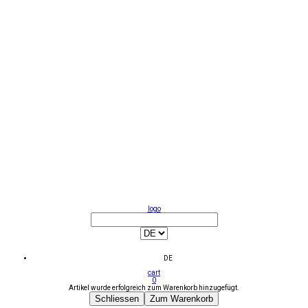
logo
DE
cart
0
Artikel wurde erfolgreich zum Warenkorb hinzugefügt.
Schliessen
Zum Warenkorb