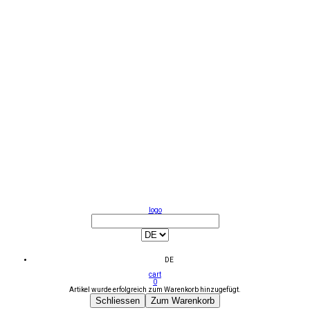
logo
DE
cart
0
Artikel wurde erfolgreich zum Warenkorb hinzugefügt.
Schliessen
Zum Warenkorb