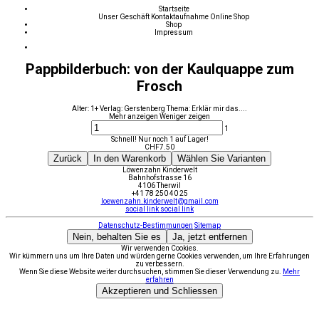
Startseite
Unser Geschäft
Kontaktaufnahme
Online Shop
Shop
Impressum
Pappbilderbuch: von der Kaulquappe zum
Frosch
Alter: 1+ Verlag: Gerstenberg Thema: Erklär mir das....
Mehr anzeigen
Weniger zeigen
1
Schnell! Nur noch 1 auf Lager!
CHF
7.50
Zurück
In den Warenkorb
Wählen Sie Varianten
Löwenzahn Kinderwelt
Bahnhofstrasse 16
4106 Therwil
+41 78 250 40 25
loewenzahn.kinderwelt@gmail.com
social link
social link
Datenschutz-Bestimmungen
Sitemap
Nein, behalten Sie es
Ja, jetzt entfernen
Wir verwenden Cookies.
Wir kümmern uns um Ihre Daten und würden gerne Cookies verwenden, um Ihre Erfahrungen
zu verbessern.
Wenn Sie diese Website weiter durchsuchen, stimmen Sie dieser Verwendung zu.
Mehr
erfahren
Akzeptieren und Schliessen