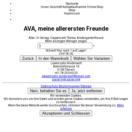
Startseite
Unser Geschäft
Kontaktaufnahme
Online Shop
Shop
Impressum
AVA, meine allerersten Freunde
Alter: 2+ Verlag: Coppenrath Thema: Kindergartenfreund
Mehr anzeigen
Weniger zeigen
1
Schnell! Nur noch 1 auf Lager!
CHF
18.00
Zurück
In den Warenkorb
Wählen Sie Varianten
Löwenzahn Kinderwelt
Bahnhofstrasse 16
4106 Therwil
+41 78 250 40 25
loewenzahn.kinderwelt@gmail.com
social link
social link
Datenschutz-Bestimmungen
Sitemap
Nein, behalten Sie es
Ja, jetzt entfernen
Wir verwenden Cookies.
Wir kümmern uns um Ihre Daten und würden gerne Cookies verwenden, um Ihre Erfahrungen
zu verbessern.
Wenn Sie diese Website weiter durchsuchen, stimmen Sie dieser Verwendung zu.
Mehr
erfahren
Akzeptieren und Schliessen