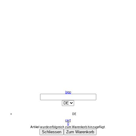
logo
DE
cart
0
Artikel wurde erfolgreich zum Warenkorb hinzugefügt.
Schliessen
Zum Warenkorb