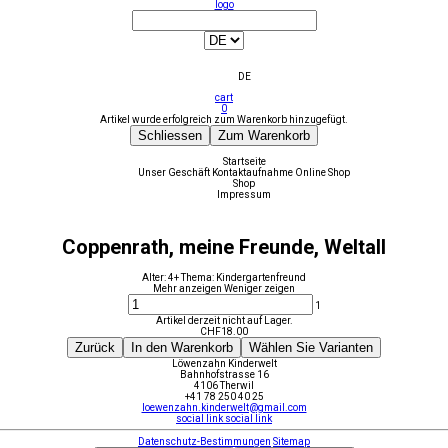
logo
DE
cart
0
Artikel wurde erfolgreich zum Warenkorb hinzugefügt.
Schliessen
Zum Warenkorb
Startseite
Unser Geschäft
Kontaktaufnahme
Online Shop
Shop
Impressum
Coppenrath, meine Freunde, Weltall
Alter: 4+ Thema: Kindergartenfreund
Mehr anzeigen
Weniger zeigen
1
Artikel derzeit nicht auf Lager.
CHF
18.00
Zurück
In den Warenkorb
Wählen Sie Varianten
Löwenzahn Kinderwelt
Bahnhofstrasse 16
4106 Therwil
+41 78 250 40 25
loewenzahn.kinderwelt@gmail.com
social link
social link
Datenschutz-Bestimmungen
Sitemap