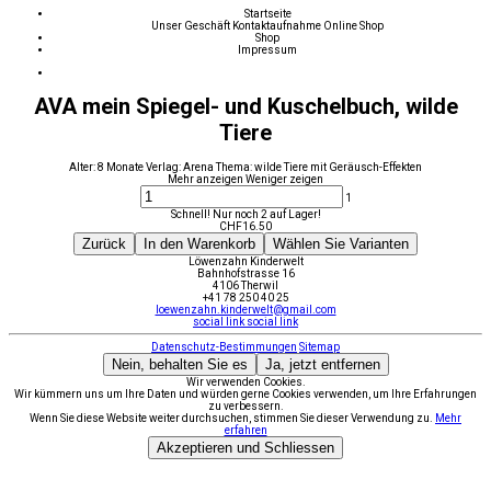
Startseite
Unser Geschäft
Kontaktaufnahme
Online Shop
Shop
Impressum
AVA mein Spiegel- und Kuschelbuch, wilde
Tiere
Alter: 8 Monate Verlag: Arena Thema: wilde Tiere mit Geräusch-Effekten
Mehr anzeigen
Weniger zeigen
1
Schnell! Nur noch 2 auf Lager!
CHF
16.50
Zurück
In den Warenkorb
Wählen Sie Varianten
Löwenzahn Kinderwelt
Bahnhofstrasse 16
4106 Therwil
+41 78 250 40 25
loewenzahn.kinderwelt@gmail.com
social link
social link
Datenschutz-Bestimmungen
Sitemap
Nein, behalten Sie es
Ja, jetzt entfernen
Wir verwenden Cookies.
Wir kümmern uns um Ihre Daten und würden gerne Cookies verwenden, um Ihre Erfahrungen
zu verbessern.
Wenn Sie diese Website weiter durchsuchen, stimmen Sie dieser Verwendung zu.
Mehr
erfahren
Akzeptieren und Schliessen