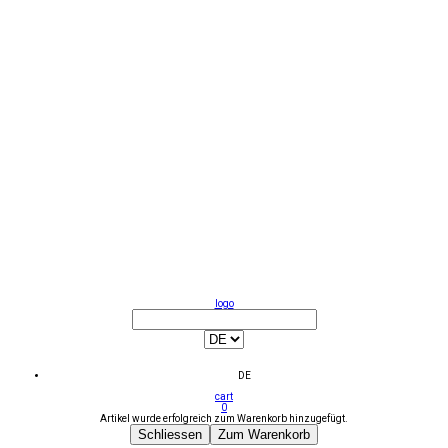
logo
DE
cart
0
Artikel wurde erfolgreich zum Warenkorb hinzugefügt.
Schliessen
Zum Warenkorb