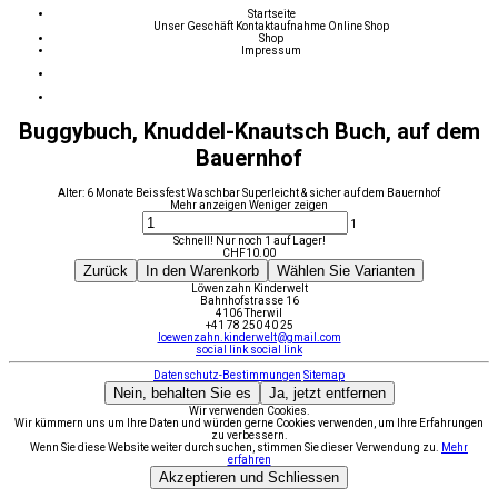
Startseite
Unser Geschäft
Kontaktaufnahme
Online Shop
Shop
Impressum
Buggybuch, Knuddel-Knautsch Buch, auf dem
Bauernhof
Alter: 6 Monate Beissfest Waschbar Superleicht & sicher auf dem Bauernhof
Mehr anzeigen
Weniger zeigen
1
Schnell! Nur noch 1 auf Lager!
CHF
10.00
Zurück
In den Warenkorb
Wählen Sie Varianten
Löwenzahn Kinderwelt
Bahnhofstrasse 16
4106 Therwil
+41 78 250 40 25
loewenzahn.kinderwelt@gmail.com
social link
social link
Datenschutz-Bestimmungen
Sitemap
Nein, behalten Sie es
Ja, jetzt entfernen
Wir verwenden Cookies.
Wir kümmern uns um Ihre Daten und würden gerne Cookies verwenden, um Ihre Erfahrungen
zu verbessern.
Wenn Sie diese Website weiter durchsuchen, stimmen Sie dieser Verwendung zu.
Mehr
erfahren
Akzeptieren und Schliessen