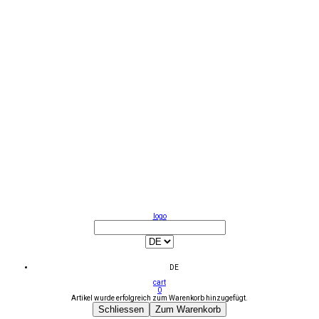
logo
DE
cart
0
Artikel wurde erfolgreich zum Warenkorb hinzugefügt.
Schliessen
Zum Warenkorb