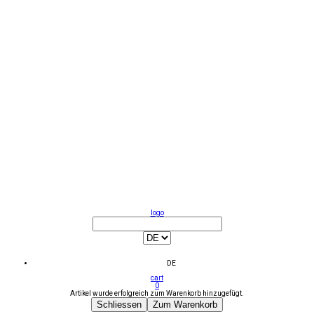
logo
DE
cart
0
Artikel wurde erfolgreich zum Warenkorb hinzugefügt.
Schliessen
Zum Warenkorb