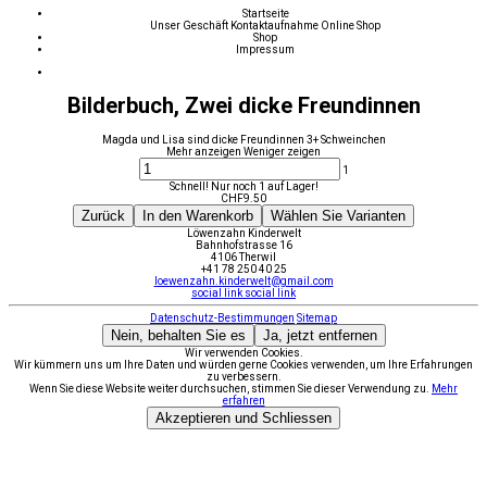
Startseite
Unser Geschäft
Kontaktaufnahme
Online Shop
Shop
Impressum
Bilderbuch, Zwei dicke Freundinnen
Magda und Lisa sind dicke Freundinnen 3+ Schweinchen
Mehr anzeigen
Weniger zeigen
1
Schnell! Nur noch 1 auf Lager!
CHF
9.50
Zurück
In den Warenkorb
Wählen Sie Varianten
Löwenzahn Kinderwelt
Bahnhofstrasse 16
4106 Therwil
+41 78 250 40 25
loewenzahn.kinderwelt@gmail.com
social link
social link
Datenschutz-Bestimmungen
Sitemap
Nein, behalten Sie es
Ja, jetzt entfernen
Wir verwenden Cookies.
Wir kümmern uns um Ihre Daten und würden gerne Cookies verwenden, um Ihre Erfahrungen
zu verbessern.
Wenn Sie diese Website weiter durchsuchen, stimmen Sie dieser Verwendung zu.
Mehr
erfahren
Akzeptieren und Schliessen